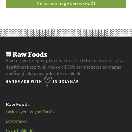
Keressen nagykereskedőt
kalória
225
kcal
fehérje
4
g
szénhidrát
29
g
ebből cukor
20
g
zsír
12
g
rost
6
g
Finom, nyers vegán, gluténmentes és laktózmentes tortákat
és pitéket készítünk, melyek 100% természetes és magas
minőségű alapanyagokból készülnek.
Raw Foods
Lavita Nyérs Vegán Torták
Erőforrások
Együttműködés