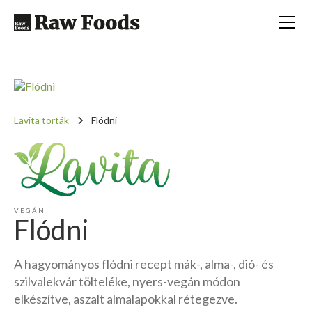
Lavita torták
Flódni
VEGÁN
Flódni
A hagyományos flódni recept mák-, alma-, dió- és
szilvalekvár tölteléke, nyers-vegán módon
elkészítve, aszalt almalapokkal rétegezve.