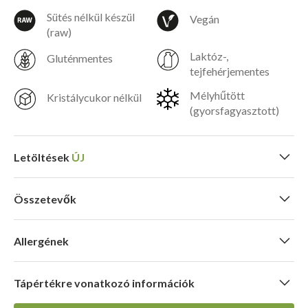
Sütés nélkül készül
Vegán
(raw)
Laktóz-,
Gluténmentes
tejfehérjementes
Mélyhűtött
Kristálycukor nélkül
(gyorsfagyasztott)
Letöltések
ÚJ
Összetevők
Nyomtatható árcímke
Mák,
dió
*, mazsola, alma, citromhéj, citromlé, fahéj,
Letöltés
Allergének
gluténmentes gabonaszirup, útifűmaghéj, aszalt szilva,
ivóvíz
*Dióféléket és kén-dioxidot tartalmaz. Gluténmentes.
Tápértékre vonatkozó információk
Laktóz- és tejfehérje mentes. Nyomokban földimogyorót,
szóját, mustármagot és szezámmagot tartalmazhat.
Beltartalmi értékek (100g)