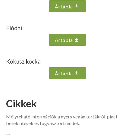
Ártábla
Flódni
Ártábla
Kókusz kocka
Ártábla
Cikkek
Mélyreható információk a nyers vegán tortákról, piaci
betekintések és fogyasztói trendek.