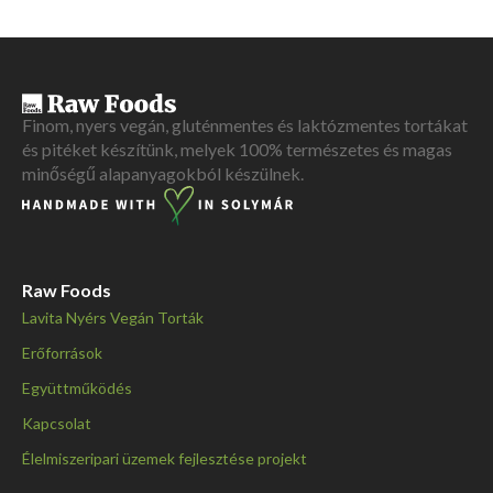
Finom, nyers vegán, gluténmentes és laktózmentes tortákat
és pitéket készítünk, melyek 100% természetes és magas
minőségű alapanyagokból készülnek.
Raw Foods
Lavita Nyérs Vegán Torták
Erőforrások
Együttműködés
Kapcsolat
Élelmiszeripari üzemek fejlesztése projekt