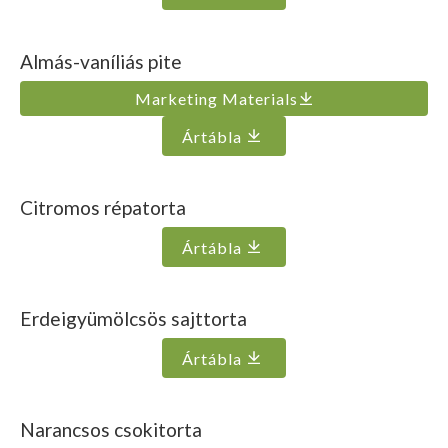
Almás-vaníliás pite
Marketing Materials
Ártábla
Citromos répatorta
Ártábla
Erdeigyümölcsös sajttorta
Ártábla
Narancsos csokitorta