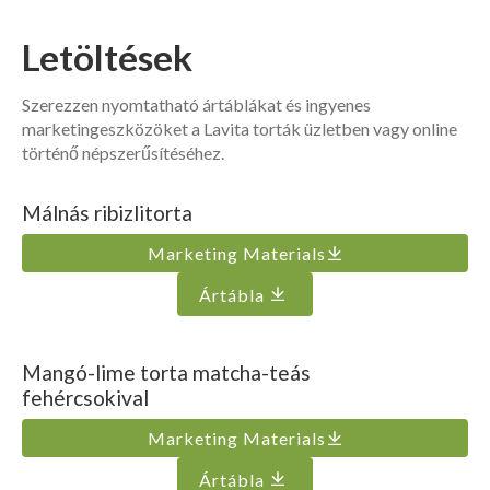
Letöltések
Szerezzen nyomtatható ártáblákat és ingyenes
marketingeszközöket a Lavita torták üzletben vagy online
történő népszerűsítéséhez.
Málnás ribizlitorta
Marketing Materials
Ártábla
Mangó-lime torta matcha-teás
fehércsokival
Marketing Materials
Ártábla