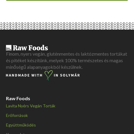
fehérje
9
g
szénhidrát
29
g
ebből cukor
21
g
zsír
20
g
rost
5
g
Finom, nyers vegán, gluténmentes és laktózmentes tortákat
és pitéket készítünk, melyek 100% természetes és magas
minőségű alapanyagokból készülnek.
Raw Foods
Lavita Nyérs Vegán Torták
Erőforrások
Együttműködés