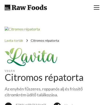
Lavita torták
Citromos répatorta
VEGÁN
Citromos répatorta
Az enyhén fűszeres, roppanós alj és frissítő
citromkrém üdítő találkozása.
Sütés nélkül készül